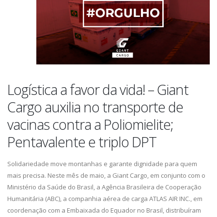
Logística a favor da vida! – Giant
Cargo auxilia no transporte de
vacinas contra a Poliomielite;
Pentavalente e triplo DPT
Solidariedade move montanhas e garante dignidade para quem
mais precisa. Neste mês de maio, a Giant Cargo, em conjunto com o
Ministério da Saúde do Brasil, a Agência Brasileira de Cooperação
Humanitária (ABC), a companhia aérea de carga ATLAS AIR INC., em
coordenação com a Embaixada do Equador no Brasil, distribuíram