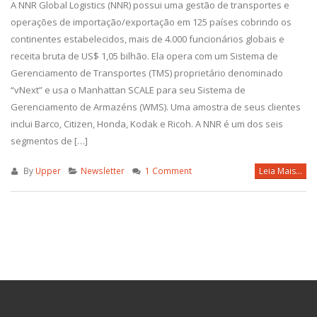
A NNR Global Logistics (NNR) possui uma gestão de transportes e
operações de importação/exportação em 125 países cobrindo os
continentes estabelecidos, mais de 4.000 funcionários globais e
receita bruta de US$ 1,05 bilhão. Ela opera com um Sistema de
Gerenciamento de Transportes (TMS) proprietário denominado
“vNext” e usa o Manhattan SCALE para seu Sistema de
Gerenciamento de Armazéns (WMS). Uma amostra de seus clientes
inclui Barco, Citizen, Honda, Kodak e Ricoh. A NNR é um dos seis
segmentos de […]
By
Upper
Newsletter
1 Comment
Leia Mais...