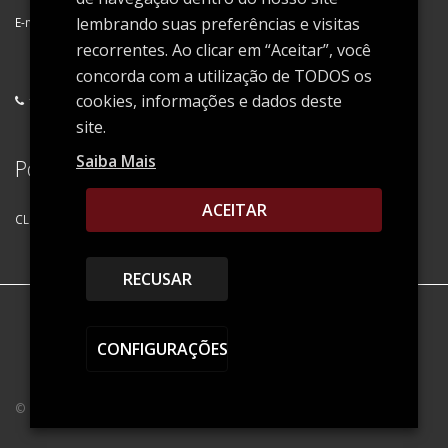
lembrando suas preferências e visitas
E-mail
*
OK
recorrentes. Ao clicar em “Aceitar”, você
concorda com a utilização de TODOS os
cookies, informações e dados deste
+55 (11) 5591-3200
info@giantcargo.com.br
site.
Saiba Mais
Política de Privacidade
ACEITAR
CLIQUE AQUI PARA VER A NOSSA POLÍTICA DE PRIVACIDADE
RECUSAR
CONFIGURAÇÕES
© Copyright 2017. Todos os direitos Reservados.