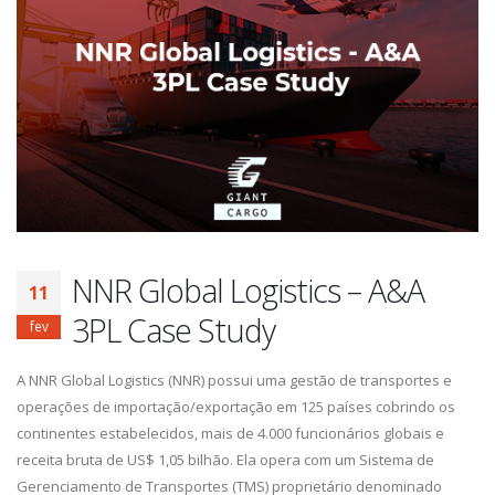
NNR Global Logistics – A&A
11
3PL Case Study
fev
A NNR Global Logistics (NNR) possui uma gestão de transportes e
operações de importação/exportação em 125 países cobrindo os
continentes estabelecidos, mais de 4.000 funcionários globais e
receita bruta de US$ 1,05 bilhão. Ela opera com um Sistema de
Gerenciamento de Transportes (TMS) proprietário denominado