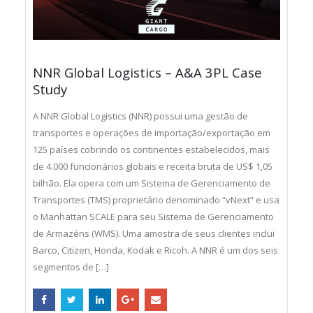
NNR Global Logistics – A&A 3PL Case
Study
A NNR Global Logistics (NNR) possui uma gestão de
transportes e operações de importação/exportação em
125 países cobrindo os continentes estabelecidos, mais
de 4.000 funcionários globais e receita bruta de US$ 1,05
bilhão. Ela opera com um Sistema de Gerenciamento de
Transportes (TMS) proprietário denominado “vNext” e usa
o Manhattan SCALE para seu Sistema de Gerenciamento
de Armazéns (WMS). Uma amostra de seus clientes inclui
Barco, Citizen, Honda, Kodak e Ricoh. A NNR é um dos seis
segmentos de […]