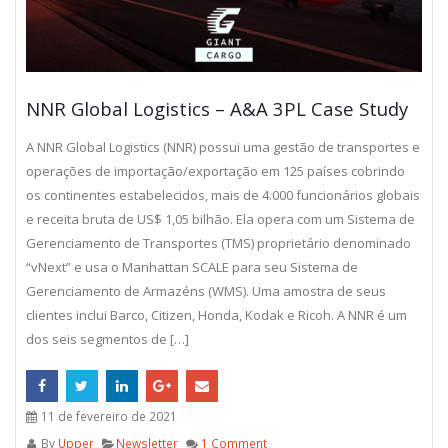
NNR Global Logistics – A&A 3PL Case Study
A NNR Global Logistics (NNR) possui uma gestão de transportes e
operações de importação/exportação em 125 países cobrindo
os continentes estabelecidos, mais de 4.000 funcionários globais
e receita bruta de US$ 1,05 bilhão. Ela opera com um Sistema de
Gerenciamento de Transportes (TMS) proprietário denominado
“vNext” e usa o Manhattan SCALE para seu Sistema de
Gerenciamento de Armazéns (WMS). Uma amostra de seus
clientes inclui Barco, Citizen, Honda, Kodak e Ricoh. A NNR é um
dos seis segmentos de […]
11 de fevereiro de 2021
By
Upper
Newsletter
1 Comment