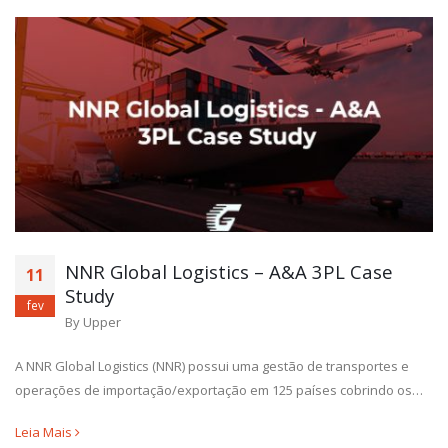
NNR Global Logistics – A&A 3PL Case
11
Study
fev
By
Upper
A NNR Global Logistics (NNR) possui uma gestão de transportes e
operações de importação/exportação em 125 países cobrindo os…
Leia Mais