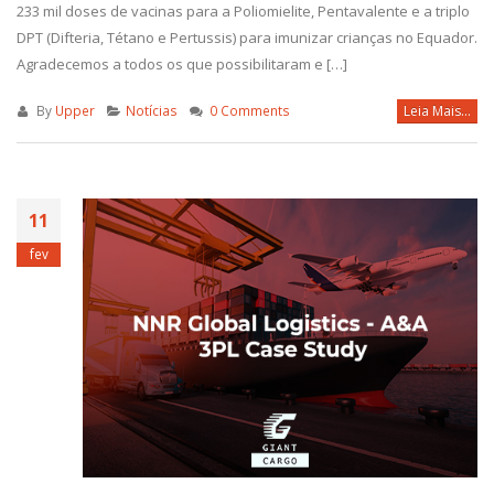
233 mil doses de vacinas para a Poliomielite, Pentavalente e a triplo
DPT (Difteria, Tétano e Pertussis) para imunizar crianças no Equador.
Agradecemos a todos os que possibilitaram e […]
By
Upper
Notícias
0 Comments
Leia Mais...
11
fev