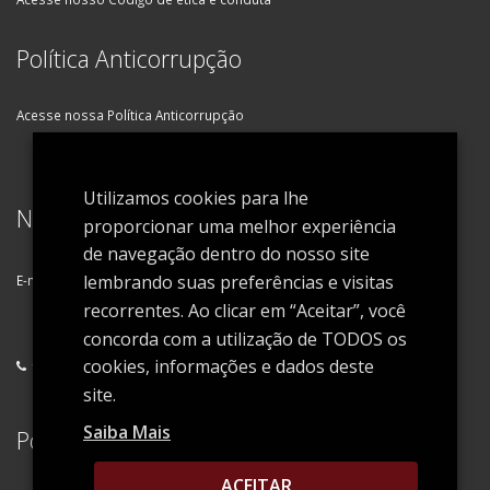
Política Anticorrupção
Acesse nossa Política Anticorrupção
Utilizamos cookies para lhe
Newsletter
proporcionar uma melhor experiência
de navegação dentro do nosso site
lembrando suas preferências e visitas
E-mail
*
OK
recorrentes. Ao clicar em “Aceitar”, você
concorda com a utilização de TODOS os
cookies, informações e dados deste
+55 (11) 5591-3200
info@giantcargo.com.br
site.
Saiba Mais
Política de Privacidade
ACEITAR