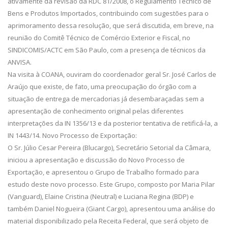
ativamente da revisão da RDC 81/2008, o Regulamento Técnico de
Bens e Produtos Importados, contribuindo com sugestões para o
aprimoramento dessa resolução, que será discutida, em breve, na
reunião do Comitê Técnico de Comércio Exterior e Fiscal, no
SINDICOMIS/ACTC em São Paulo, com a presença de técnicos da
ANVISA.
Na visita à COANA, ouviram do coordenador geral Sr. José Carlos de
Araújo que existe, de fato, uma preocupação do órgão com a
situação de entrega de mercadorias já desembaraçadas sem a
apresentação de conhecimento original pelas diferentes
interpretações da IN 1356/13 e da posterior tentativa de retificá-la, a
IN 1443/14. Novo Processo de Exportação:
O Sr. Júlio Cesar Pereira (Blucargo), Secretário Setorial da Câmara,
iniciou a apresentação e discussão do Novo Processo de
Exportação, e apresentou o Grupo de Trabalho formado para
estudo deste novo processo. Este Grupo, composto por Maria Pilar
(Vanguard), Elaine Cristina (Neutral) e Luciana Regina (BDP) e
também Daniel Nogueira (Giant Cargo), apresentou uma análise do
material disponibilizado pela Receita Federal, que será objeto de